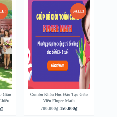
LE!
SALE!
o Giáo
Combo Khóa Học Đào Tạo Giáo
Chiều
Viên Finger Math
0
₫
700.000
₫
450.000
₫