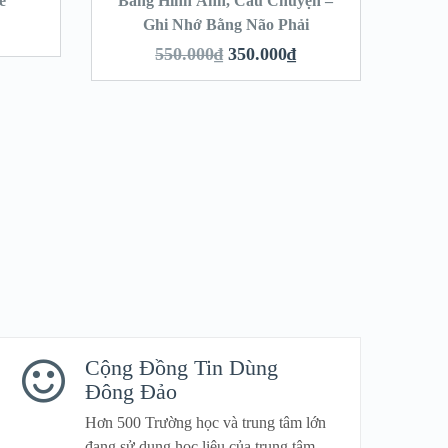
é
Bằng Hình Ảnh, Câu Chuyện –
Ghi Nhớ Bằng Não Phải
550.000
₫
350.000
₫
Cộng Đồng Tin Dùng
Đông Đảo
Hơn 500 Trường học và trung tâm lớn
đang sử dụng học liệu của trung tâm.