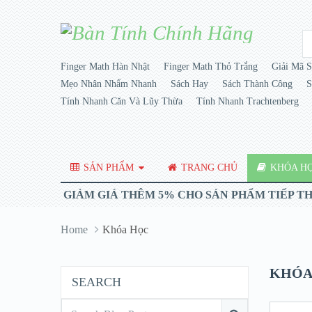
Finger Math Hàn Nhật
Finger Math Thỏ Trắng
Giải Mã S
Mẹo Nhân Nhẩm Nhanh
Sách Hay
Sách Thành Công
S
Tính Nhanh Căn Và Lũy Thừa
Tính Nhanh Trachtenberg
SẢN PHẨM
TRANG CHỦ
KHÓA H
GIẢM GIÁ THÊM 5% CHO SẢN PHẨM TIẾP T
Home
Khóa Học
KHÓA
SEARCH