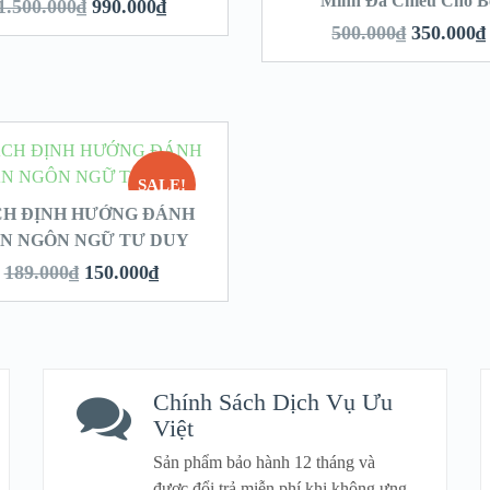
Minh Đa Chiều Cho B
1.500.000
₫
990.000
₫
500.000
₫
350.000
₫
SALE!
CH ĐỊNH HƯỚNG ĐÁNH
N NGÔN NGỮ TƯ DUY
189.000
₫
150.000
₫
Chính Sách Dịch Vụ Ưu
Việt
Sản phẩm bảo hành 12 tháng và
được đổi trả miễn phí khi không ưng