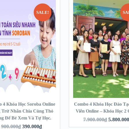
SALE!
SA
 4 Khóa Học Soroba Online
Combo 4 Khóa Học Đào Tạ
 Trừ Nhân Chia Cùng Thỏ
Viên Online – Khóa Học 2 
ng Để Bé Xem Và Tự Học.
7.900.000
₫
5.800.00
900.000
₫
390.000
₫