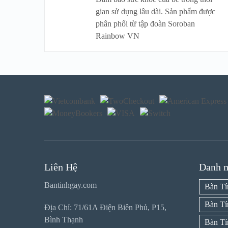
gian sử dụng lâu dài. Sản phẩm được
phân phối từ tập đoàn Soroban
Rainbow VN
Liên Hệ
Danh 
Bantinhgay.com
Bàn T
Bàn Tí
Địa Chỉ: 71/61A Điện Biên Phủ, P15,
Bình Thạnh
Bàn Tí