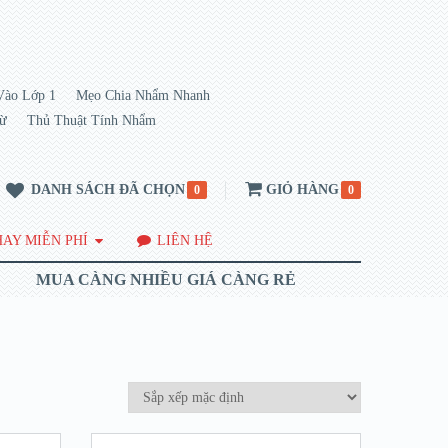
Vào Lớp 1
Mẹo Chia Nhẩm Nhanh
rừ
Thủ Thuật Tính Nhẩm
DANH SÁCH ĐÃ CHỌN
GIỎ HÀNG
0
0
AY MIỄN PHÍ
LIÊN HỆ
MUA CÀNG NHIỀU GIÁ CÀNG RẺ