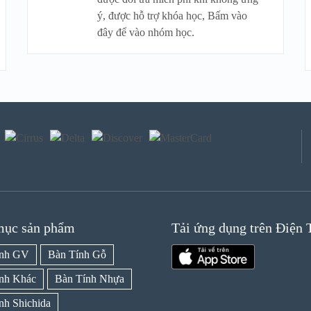
ý, được hỗ trợ khóa học, Bấm vào
đây để vào nhóm học.
mục sản phẩm
Tải ứng dụng trên Điện 
ính GV
Bàn Tính Gỗ
nh Khác
Bàn Tính Nhựa
nh Shichida