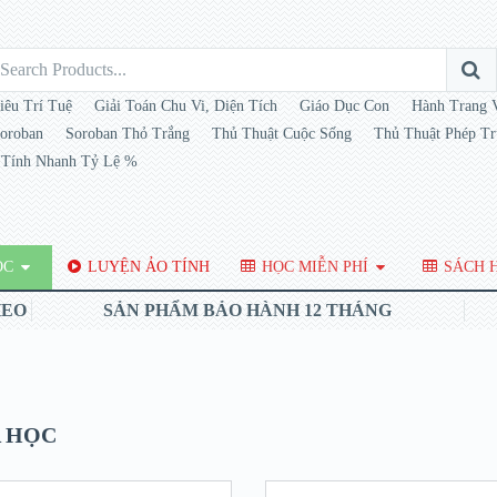
iêu Trí Tuệ
Giải Toán Chu Vi, Diện Tích
Giáo Dục Con
Hành Trang 
oroban
Soroban Thỏ Trắng
Thủ Thuật Cuộc Sống
Thủ Thuật Phép T
Tính Nhanh Tỷ Lệ %
ỌC
LUYỆN ẢO TÍNH
HỌC MIỄN PHÍ
SÁCH H
HEO
SẢN PHẨM BẢO HÀNH 12 THÁNG
 HỌC